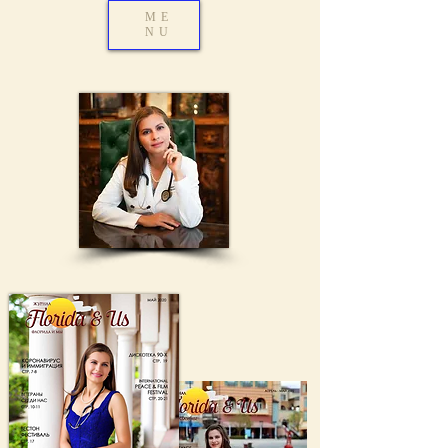
ME
NU