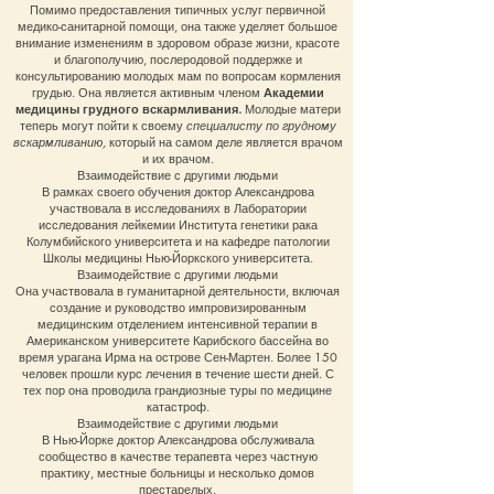
Помимо предоставления типичных услуг первичной
медико-санитарной помощи, она также уделяет большое
внимание изменениям в здоровом образе жизни, красоте
и благополучию, послеродовой поддержке и
консультированию молодых мам по вопросам кормления
грудью. Она является активным членом
Академии
медицины грудного вскармливания.
Молодые матери
теперь могут пойти к своему
специалисту по грудному
вскармливанию,
который на самом деле является врачом
и их врачом.
Взаимодействие с другими людьми
В рамках своего обучения доктор Александрова
участвовала в исследованиях в Лаборатории
исследования лейкемии Института генетики рака
Колумбийского университета и на кафедре патологии
Школы медицины Нью-Йоркского университета.
Взаимодействие с другими людьми
Она участвовала в гуманитарной деятельности, включая
создание и руководство импровизированным
медицинским отделением интенсивной терапии в
Американском университете Карибского бассейна во
время урагана Ирма на острове Сен-Мартен. Более 150
человек прошли курс лечения в течение шести дней. С
тех пор она проводила грандиозные туры по медицине
катастроф.
Взаимодействие с другими людьми
В Нью-Йорке доктор Александрова обслуживала
сообщество в качестве терапевта через частную
практику, местные больницы и несколько домов
престарелых.